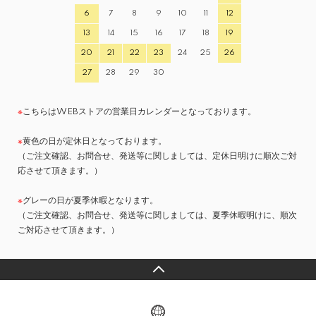
6
7
8
9
10
11
12
13
14
15
16
17
18
19
20
21
22
23
24
25
26
27
28
29
30
※
こちらはWEBストアの営業日カレンダーとなっております。
※
黄色の日が定休日となっております。
（ご注文確認、お問合せ、発送等に関しましては、定休日明けに順次ご対
応させて頂きます。）
※
グレーの日が夏季休暇となります。
（ご注文確認、お問合せ、発送等に関しましては、夏季休暇明けに、順次
ご対応させて頂きます。）