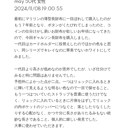
may 50代 女性
2024/11/08 19:00:55
最初にマリリンの薄型長財布に一目ぼれして購入したのが
もう７年前となり、ボタンがくたびれてしまったのと、コ
インの仕分けがし易いお財布が欲しいお年頃になってきた
ので、今回ギャルソン長財布を購入しました。
一代目はカードホルダーに役替えしたのでほかの色をと思
い、同シリーズでキレイなのに華美でないホワイトにして
みました。
一代目より高さが低めなのが意外でしたが、いざ仕分けて
みると特に問題はありませんでした。
予想外によかった点が二点。一つはリュックに入れるとき
に輝いて見えるような明るい色なので一目で探せること。
もう一つはついていたストラップを普通に使うだけでな
く、リュックに入れているときに片側をはずしてリュック
の内ポケットのジッパーにつなぐと、落としたりなくした
りする心配がなく、かつ十分に長さがありたるみもない絶
妙な長さであること。個人的に嬉しい発見でした。
大事に使わせていただきます。