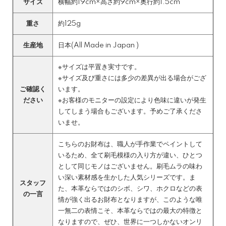
サイズ
横幅約19cm×高さ約9cm×奥行約1.5cm
重さ
約125g
生産地
日本(All Made in Japan )
※サイズは平置き実寸です。
※サイズ及び重さには多少の差異が出る場合がござ
ご確認く
います。
ださい
※お客様のモニターの設定により色味に違いが発生
してしまう場合もございます。予めご了承くださ
いませ。
こちらのお財布は、職人が手作業でペイントして
いるため、全て刷毛模様の入り方が違い、ひとつ
として同じモノはございません。刷毛ムラの味わ
い深い素材感を生かした人気シリーズです。ま
スタッフ
た、本革ならではのシボ、シワ、ホクロなどの表
の一言
情が強く出るお財布となりますが、このような唯
一無二の表情こそ、本革ならではの最大の特徴と
なりますので、ぜひ、世界に一つしかないオンリ