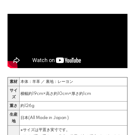
素材
本体：羊革 ／ 裏地：レーヨン
サイ
横幅約19cm×高さ約10cm×厚さ約1cm
ズ
重さ
約126g
生産
日本(All Made in Japan )
地
※サイズは平置き実寸です。