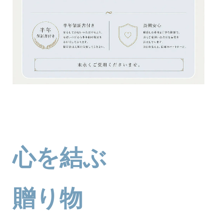
心を結ぶ
贈り物