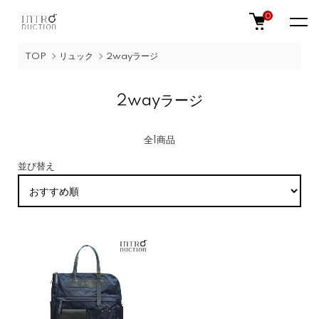
0
TOP
リュック
2wayラージ
2wayラージ
全1商品
並び替え