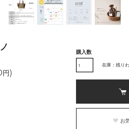
ノ
購入数
在庫：残り
0円)
お