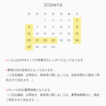
2026年9月
日
月
火
水
木
金
土
1
2
3
4
5
6
7
8
9
10
11
12
13
14
15
16
17
18
19
20
21
22
23
24
25
26
27
28
29
30
※
こちらはWEBストアの営業日カレンダーとなっております。
※
黄色の日が定休日となっております。
（ご注文確認、お問合せ、発送等に関しましては、定休日明けに順次ご対
応させて頂きます。）
※
グレーの日が夏季休暇となります。
（ご注文確認、お問合せ、発送等に関しましては、夏季休暇明けに、順次
ご対応させて頂きます。）