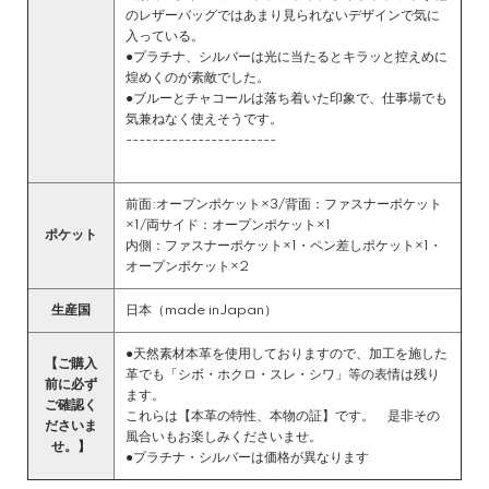
のレザーバッグではあまり見られないデザインで気に
入っている。
●プラチナ、シルバーは光に当たるとキラッと控えめに
煌めくのが素敵でした。
●ブルーとチャコールは落ち着いた印象で、仕事場でも
気兼ねなく使えそうです。
-----------------------
前面:オープンポケット×3/背面：ファスナーポケット
×1/両サイド：オープンポケット×1
ポケット
内側：ファスナーポケット×1・ペン差しポケット×1・
オープンポケット×2
生産国
日本（made inJapan）
●天然素材本革を使用しておりますので、加工を施した
【ご購入
革でも「シボ・ホクロ・スレ・シワ」等の表情は残り
前に必ず
ます。
ご確認く
これらは【本革の特性、本物の証】です。 是非その
ださいま
風合いもお楽しみくださいませ。
せ。】
●プラチナ・シルバーは価格が異なります