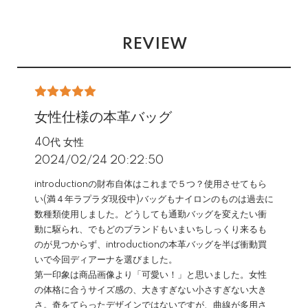
REVIEW
女性仕様の本革バッグ
40代 女性
2024/02/24 20:22:50
introductionの財布自体はこれまで５つ？使用させてもら
い(満４年ラプラダ現役中)バッグもナイロンのものは過去に
数種類使用しました。どうしても通勤バッグを変えたい衝
動に駆られ、でもどのブランドもいまいちしっくり来るも
のが見つからず、introductionの本革バッグを半ば衝動買
いで今回ディアーナを選びました。
第一印象は商品画像より「可愛い！」と思いました。女性
の体格に合うサイズ感の、大きすぎない小さすぎない大き
さ。奇をてらったデザインではないですが、曲線が多用さ