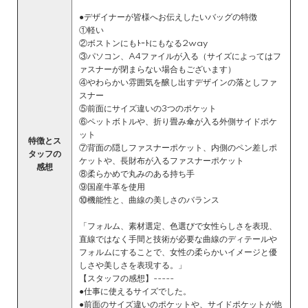
●デザイナーが皆様へお伝えしたいバッグの特徴
①軽い
②ボストンにもﾄｰﾄにもなる2way
③パソコン、A4ファイルが入る（サイズによってはフ
ァスナーが閉まらない場合もございます）
④やわらかい雰囲気を醸し出すデザインの落としファ
スナー
⑤前面にサイズ違いの3つのポケット
⑥ペットボトルや、折り畳み傘が入る外側サイドポケ
ット
特徴とス
⑦背面の隠しファスナーポケット、内側のペン差しポ
タッフの
ケットや、長財布が入るファスナーポケット
感想
⑧柔らかめで丸みのある持ち手
⑨国産牛革を使用
⑩機能性と、曲線の美しさのバランス
「フォルム、素材選定、色選びで女性らしさを表現、
直線ではなく手間と技術が必要な曲線のディテールや
フォルムにすることで、女性の柔らかいイメージと優
しさや美しさを表現する。」
【スタッフの感想】-----
●仕事に使えるサイズでした。
●前面のサイズ違いのポケットや、サイドポケットが他