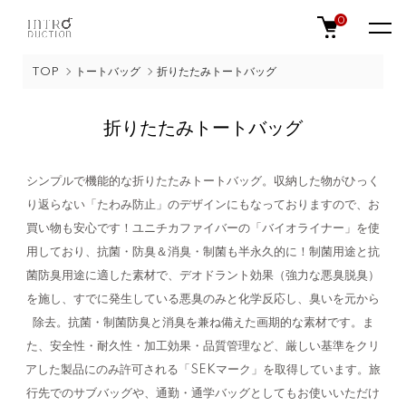
0
TOP
トートバッグ
折りたたみトートバッグ
折りたたみトートバッグ
シンプルで機能的な折りたたみトートバッグ。収納した物がひっく
り返らない「たわみ防止」のデザインにもなっておりますので、お
買い物も安心です！ユニチカファイバーの「バイオライナー」を使
用しており、抗菌・防臭＆消臭・制菌も半永久的に！制菌用途と抗
菌防臭用途に適した素材で、デオドラント効果（強力な悪臭脱臭）
を施し、すでに発生している悪臭のみと化学反応し、臭いを元から
除去。抗菌・制菌防臭と消臭を兼ね備えた画期的な素材です。ま
た、安全性・耐久性・加工効果・品質管理など、厳しい基準をクリ
アした製品にのみ許可される「SEKマーク」を取得しています。旅
行先でのサブバッグや、通勤・通学バッグとしてもお使いいただけ