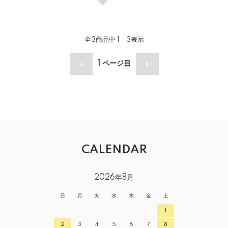
全
3
商品中
1 - 3
表示
1
ページ目
CALENDAR
2026年8月
日
月
火
水
木
金
土
1
2
3
4
5
6
7
8